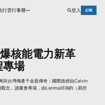
光
行雲行事曆
登入
訂閱
AI引爆核能電力新革
程專場
復興與台灣傳產千金股傳奇；國際政經由Calvin
個觀念」讀書會專場，由Lanma邱鴻鈞（易控