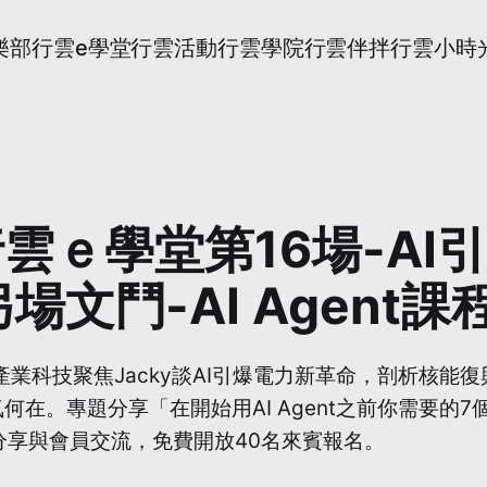
樂部
行雲e學堂
行雲活動
行雲學院
行雲伴拌
行雲小時
一) 行雲ｅ學堂第16場-
文鬥-AI Agent課
開講。產業科技聚焦Jacky談AI引爆電力新革命，剖析核能
在。專題分享「在開始用AI Agent之前你需要的7
分享與會員交流，免費開放40名來賓報名。