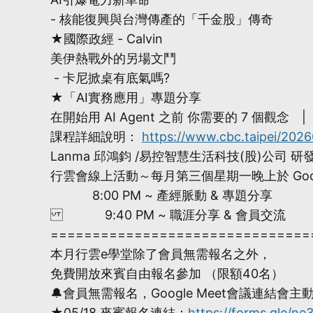
- 核能復興與台灣傳產的「千金股」傳奇
★國際政經 - Calvin
美伊熱戰外的另場文鬥
- 卡尼掀桌有底氣嗎?
★「AI實務應用」專題分享
在開始用 AI Agent 之前 你需要的 7 個觀念
課程詳細說明：
https://www.cbc.taipei/2026
Lanma 邱鴻鈞 /易控智慧生活科技(股)公司 研發長
行雲會線上活動～每月第三個星期一晚上於 Googl
8:00 PM ~ 產經脈動 & 專題分享
9:40 PM ~ 職涯分享 & 會員交流
===============================
本月行雲e學堂除了會員無需報名之外，
免費開放來賓自由報名參加 （限額40名）
🔔會員無需報名，Google Meet會議連結會主動
★05/18 來賓報名連結：
https://forms.gle/n