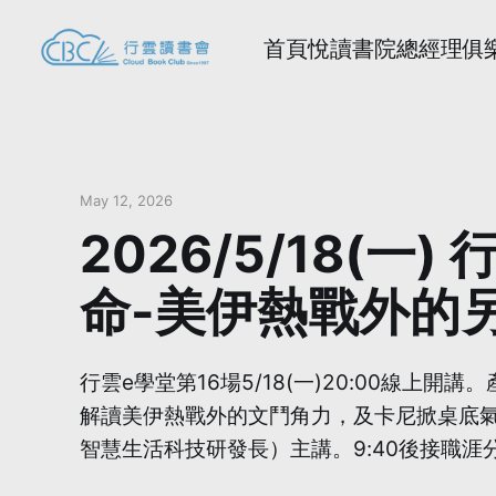
首頁
悅讀書院
總經理俱
May 12, 2026
2026/5/18(
命-美伊熱戰外的另場
行雲e學堂第16場5/18(一)20:00線上
解讀美伊熱戰外的文鬥角力，及卡尼掀桌底氣何
智慧生活科技研發長）主講。9:40後接職涯