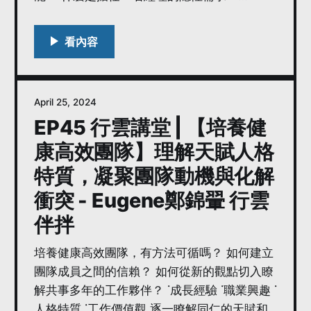
Eugene老師將傳授四大技能，打好帶人主管們
的基本功 ＃優駿企管顧問有限公司
April 25, 2024
EP45 行雲講堂 | 【培養健
康高效團隊】理解天賦人格
特質，凝聚團隊動機與化解
衝突 - Eugene鄭錦翬 行雲
伴拌
培養健康高效團隊，有方法可循嗎？ 如何建立
團隊成員之間的信賴？ 如何從新的觀點切入瞭
解共事多年的工作夥伴？ ˙成長經驗 ˙職業興趣 ˙
人格特質 ˙工作價值觀 逐一瞭解同仁的天賦和