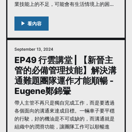
業技能上的不足，可能會有生活情境上的困
難，身為帶人主管都要了解並幫助他們，更要
充份授權來引導成員取得佳績。 優駿企管顧問
的Eugene鄭錦翬老師，最後要教經理們「靈活
領導」團隊，在執行業務的過程中，教導、輔
導及引導成員，並根據每個人不同的能力及意
September 13, 2024
願，採用不同的方式來進行。學習列車的第一
EP49 行雲講堂 | 【新晉主
個停靠站即將抵達，有了這四個關鍵技能，經
理們可以站穩腳步，迎接不同於個人工作者的
管的必備管理技能】解決溝
挑戰。面對更多其它管理的議題，老師還有更
通難題團隊運作才能順暢 -
多可以幫助各位，歡迎到網站內加以了解囉！
Eugene鄭錦翬
＃優駿企管顧問有限公司 www.ugc.com.tw
＝本集重點＝ * 對部屬的行為目標，帶人主管
帶人主管不再只是獨自完成工作，而是要透過
要如何回饋？ * 何時是主管應發揮領導的時
各個面向的溝通來達成目標。一輛車子要平穩
機？ * 領導可分為哪三種面向？ * 靈活的意義
的行駛，好的機油是不可或缺的，而溝通就是
為何？什麼才是靈活的領導？ * 根據部屬的意
組織中的潤滑功能，讓團隊工作可以順暢進
願及能力，主管應採用適合的領導方式。 留言