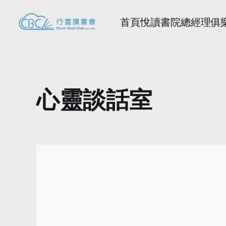
首頁
悅讀書院
總經理俱
心靈談話室