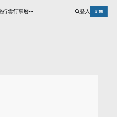
光
行雲行事曆
登入
訂閱