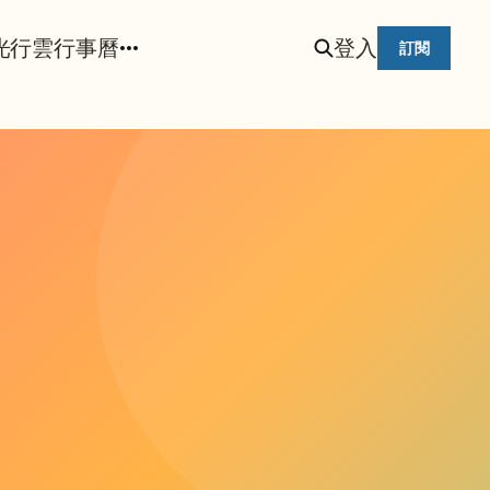
光
行雲行事曆
登入
訂閱