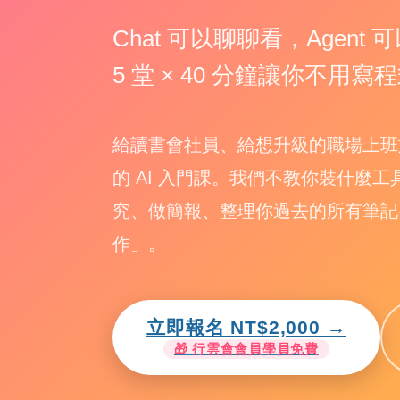
Chat 可以聊聊看，Agent
5 堂 × 40 分鐘讓你不用
給讀書會社員、給想升級的職場上班族——這是
的 AI 入門課。我們不教你裝什麼工
究、做簡報、整理你過去的所有筆記—
作」。
立即報名 NT$2,000 →
🎁 行雲會會員學員免費