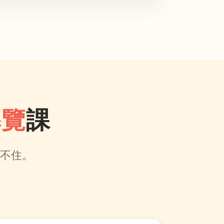
導覽
課
記不住。