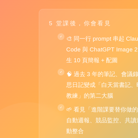
5 堂課後，你會看見
🎨 同一行 prompt 串起 Cla
Code 與 ChatGPT Image
生 10 頁簡報 + 配圖
🧠 過去 3 年的筆記、會議
思日記變成「白天當書記、
教練」的第二大腦
🌱 看見「進階課要替你做
自動週報、競品監控、共讀
動整合