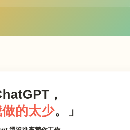
hatGPT，
我做的太少
。」
ent 還沒進來替你工作。