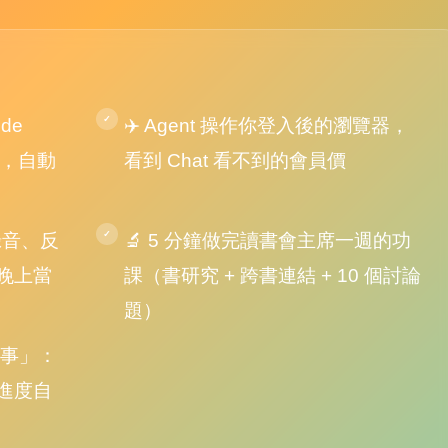
ude
✈️ Agent 操作你登入後的瀏覽器，
 2，自動
看到 Chat 看不到的會員價
錄音、反
🔬 5 分鐘做完讀書會主席一週的功
晚上當
課（書研究 + 跨書連結 + 10 個討論
題）
的事」：
進度自