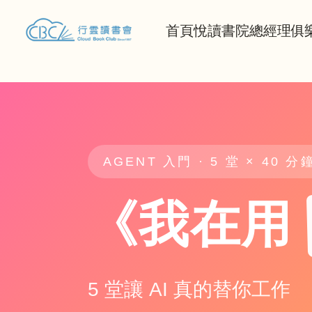
首頁
悅讀書院
總經理俱
AGENT 入門 · 5 堂 × 40 分
《我在用
5 堂讓 AI 真的替你工作