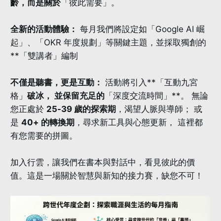
齡，而是關於
「彼此需要」。
全新的活動體驗：
每月我們將設定如「Google AI 崛
起」、「OKR 年度規劃」等關鍵主題，並採取獨創的
**「雙講者」編制
不僅是聽書，更是互動：
活動將引入**「互動九宮
格」
破冰， 並保留充足的
「深度交流時間」**。 無論
您正處於
25-39 歲的探索期
，渴望人脈與導師； 或
是
40+ 的轉換期
，尋求新工具與心態更新， 這裡都
有您需要的拼圖。
加入行雲，讓我們在書本與對話中，看見彼此的價
值。這是一場關於智慧與新知的接力賽，缺您不可！