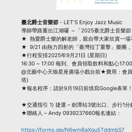
臺北爵士音樂節
- LET'S Enjoy Jazz Music
導師帶路重出江湖囉 ～「2025臺北爵士音樂節
★ 熱愛爵士樂的解老師，親自帶大家欣賞一場
★ 9/21 由熱力四射的「臺灣拉丁重擊」樂
★行程安排2025年9月21日 (星期日)
16:30 ~ 17:00 報到、會員領取飲料和點心17:
@北藝中心天狼星座廣場小戲台前★費用：會員
塔)
★報名程序：請於9月19日前填寫Google表單！(
★交通指引 1) 捷運 – 劍潭站3號出口、步行
★聯絡人 – Andy 0939237660報名連結：
https://forms.gle/N6wmBaXqu5TddmbS7