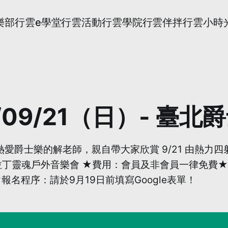
樂部
行雲e學堂
行雲活動
行雲學院
行雲伴拌
行雲小時
/09/21（日）- 臺
z Music 熱愛爵士樂的解老師，親自帶大家欣賞 9/21
丁靈魂戶外音樂會 ★費用：會員及非會員一律免費★
★報名程序：請於9月19日前填寫Google表單！