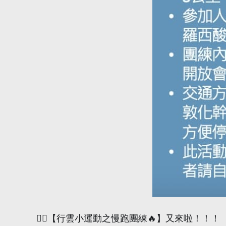
🏃‍♀️【行雲小運動之慢跑團練🔥】又來啦！！！