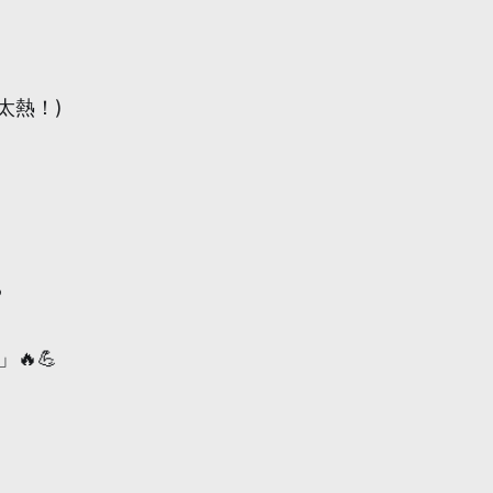
太熱！)
️
🔥💪