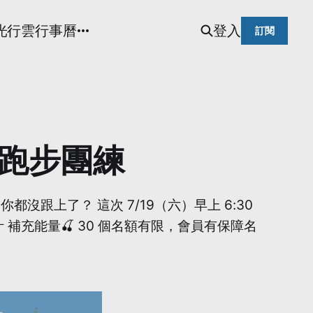
光
行雲行事曆
登入
訂閱
場跑步團練
沒跟上了？ 這次 7/19（六）早上 6:30
汁 補充能量🍒 30 個名額有限，會員有保障名