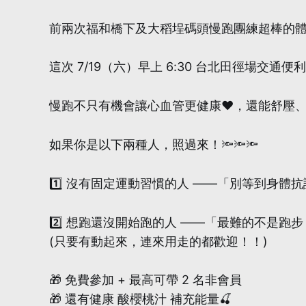
前兩次福和橋下及大稻埕碼頭慢跑團練超棒的
這次 7/19（六）早上 6:30 台北田徑場交
慢跑不只有機會讓心血管更健康❤️，還能舒壓
如果你是以下兩種人，照過來！🔦🔦🔦
1️⃣ 沒有固定運動習慣的人 ——「別等到身體抗
2️⃣ 想跑還沒開始跑的人 ——「最難的不是跑
(只要有動起來，連來用走的都歡迎！！)
🎁 免費參加 + 最高可帶 2 名非會員
🎁 還有健康 酸櫻桃汁 補充能量🍒