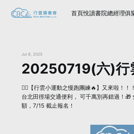
首頁
悅讀書院
總經理俱
Jul 8, 2025
20250719(六
🏃‍♀️【行雲小運動之慢跑團練🔥】又來啦！
台北田徑場交通便利， 可千萬別再錯過！🎁 免
額，7/15 截止報名！