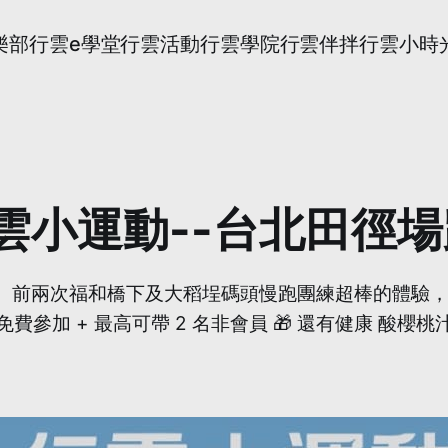
樂部
行雲e學堂
行雲活動
行雲學院
行雲伴拌
行雲小時
)行雲小運動--台北田徑
！！ 前兩次福和橋下及大稻埕碼頭慢跑團練超棒的體驗，你都
費參加 + 最高可帶 2 名非會員 🎁 還有健康 酸櫻桃