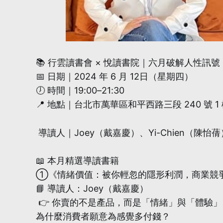
📚 行雲讀書會 × 悅讀書院｜六月破解人性訊號
📅 日期｜2024 年 6 月 12日（星期四）
🕖 時間｜19:00–21:30
📍 地點｜台北市萬華區和平西路三段 240 號 
導讀人｜Joey（戴嘉慶）、Yi-Chien（陳怡蒨
📖 本月精選導讀書籍
①《情緒價值：被你輕忽的隱形利潤，商業競
📘 導讀人：Joey（戴嘉慶）
👉 你賣的不是產品，而是「情緒」與「體驗」
為什麼消費者願意為感覺多付錢？