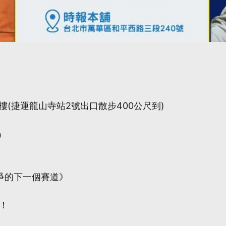
1 樓(捷運龍山寺站2號出口散步400公尺到)
）
爭的下一個賽道》
！