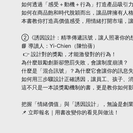
如何透過「感受＋動機＋行為」打造產品吸引
如何在商品飽和時代脫穎而出，讓品牌擁有人
本書教你打造高價值感受，用情緒打開市場，
②《誘因設計：精準傳遞訊號，讓人照著你的
📘 導讀人：Yi-Chien（陳怡蒨）
👉 設計對的獎勵，才能激發對的行為！
為什麼鼓勵創新卻懲罰失敗，會讓制度崩潰？
什麼是「混合訊號」？為什麼它會讓你的訊息
如何用三步驟設計正確誘因，讓員工、孩子、
這不只是一本談獎勵機制的書，更是教你如何
把握「情緒價值」與「誘因設計」，無論是創
📌 立即報名｜用書改變你的看見與做法！