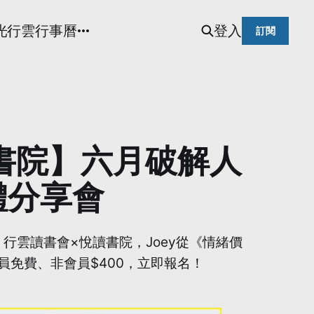
光
行雲行事曆
登入
訂閱
悅讀書院】六月破解人
體分享會
尺） 行雲讀書會×悅讀書院，Joey從《情緒價
員免費、非會員$400，立即報名！