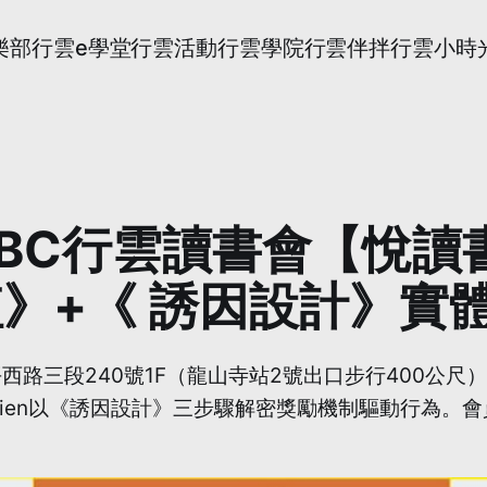
樂部
行雲e學堂
行雲活動
行雲學院
行雲伴拌
行雲小時
四) CBC行雲讀書會【
值》+《 誘因設計》實
區和平西路三段240號1F（龍山寺站2號出口步行400公
hien以《誘因設計》三步驟解密獎勵機制驅動行為。會