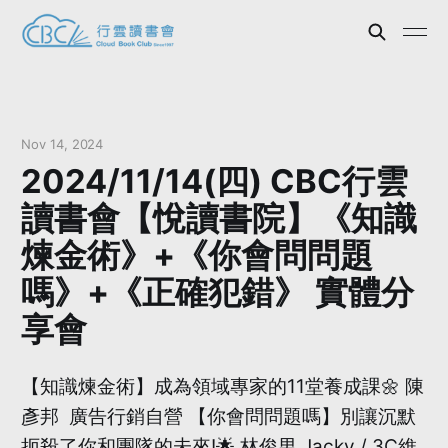
Nov 14, 2024
2024/11/14(四) CBC行雲
讀書會【悅讀書院】《知識
煉金術》+《你會問問題
嗎》+《正確犯錯》 實體分
享會
【知識煉金術】成為領域專家的11堂養成課🌼 陳
彥邦 廣告行銷自營 【你會問問題嗎】別讓沉默
扼殺了你和團隊的未來!🌟 林俊男 Jacky / 3C維