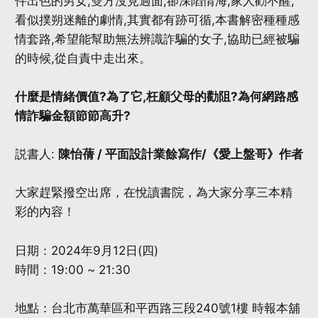
件出色的男女,雙方沒見過面,卻深陷情海,家人勸不醒,
看似撲朔迷離的劇情,其實都有跡可循,本書解密種種感
情套路,希望能幫助無法辨識詐騙的女子,協助已經被騙
的時候,從自責中走出來。
什麼是情緒價值?為了它,枉顧父母的勸阻?為何網路感
情詐騙金額節節高升?
説書人:
陳怡蒨 / 平面設計業餘寫作/《愛上盤哥》作者
大家趕緊撥空出席，在悅讀書院，為大家分享三本精
彩的內容！
日期：2024年9月12日(四)
時間：19:00 ~ 21:30
地點：台北市萬華區和平西路三段240號1樓 時報本舖