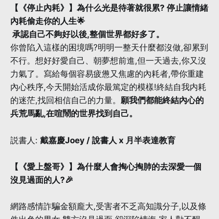
【《停止內耗》】為什么光是待著就很累? 停止讓情緒
內耗偷走你的人生🌟
承認自己不夠好以後,整個世界都好多了。
你曾陷入這樣的困境嗎?明明一整天什麼都沒做,卻累到
不行。想好好愛自己、朝夢想前進,但一天過去,你又沒
力氣了。寫給每個容易疲憊又焦慮的內耗者,帶你重建
內心秩序,今天開始活成你最篤定的模樣!終結自我内耗
的迷茫,找回相信自己的力量。
願我們都能終結內心的
兵荒馬亂,在喧鬧的世界找到自己。
説書人:
戴嘉慶Joey / 說書人 x 月半表達教育
【《愛上盤哥》】為什麼人會掏心掏肺的去深愛一個
沒見過面的人?🎉
網路感情詐騙金額龐大,受害者不乏高知識分子,以及條