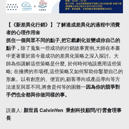
【《新差異化行銷》】 了解達成差異化的過程中消費
者的心理作用🌼
抓住一個與眾不同的點子,把它戲劇化並變成你自己的
點子，
除了蒐集一些成功的行銷故事實例,大師在本書
中更著重於當今最成功的差異化策略之深入探討。大
師為你講解這些策略是什麼, 於何時何地該應用這些策
略; 在擁擠的市場裡,這些策略又如何幫助你鑿塑自己的
形象。以有創意的、便宜的,顧客導向或產品導向等方
法達至與眾不同,將會是何等的困難一
因為你的競爭對
手們也全都與你做同樣的事。
説書人:
顏世昌 CalvinYen 秉創科技顧問/行雲會理事
長