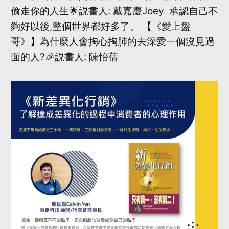
偷走你的人生🌟説書人: 戴嘉慶Joey 承認自己不
夠好以後,整個世界都好多了。 【《愛上盤
哥》】為什麼人會掏心掏肺的去深愛一個沒見過
面的人?🎉説書人: 陳怡蒨