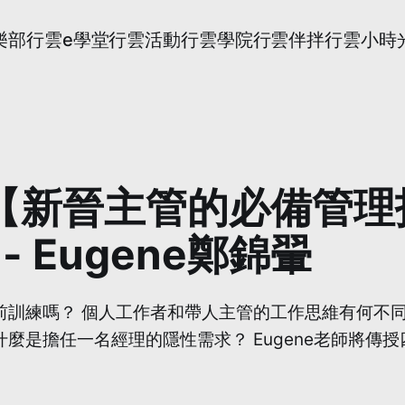
樂部
行雲e學堂
行雲活動
行雲學院
行雲伴拌
行雲小時
 | 【新晉主管的必備
 Eugene鄭錦翬
前訓練嗎？ 個人工作者和帶人主管的工作思維有何不同
麼是擔任一名經理的隱性需求？ Eugene老師將傳