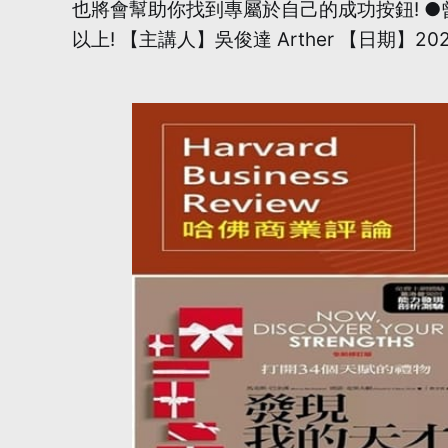
也將會幫助你找到專屬於自己的成功按鈕! ●
以上! 【主講人】吳俊達 Arther 【日期】20