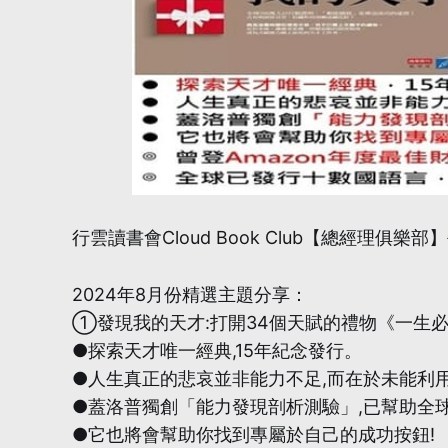
行雲讀書會Cloud Book Club【總經理
2024年8月份精選主題分享：
①發現我的天才:打開34個天賦的禮物《一生
●探索天才唯一經典,15年紀念發行。
●人生真正的悲哀並非能力不足,而在於未能利
●蓋洛普獨創「能力發現剖析測驗」,已幫助全球
●它也將會幫助你找到專屬於自己的成功按鈕!