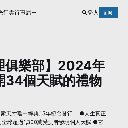
光
行雲行事曆
登入
訂閱
經理俱樂部】2024年
開34個天賦的禮物
索天才唯一經典,15年紀念發行。 ●人生真正
球超過1,300萬受測者發現個人天賦 ●它