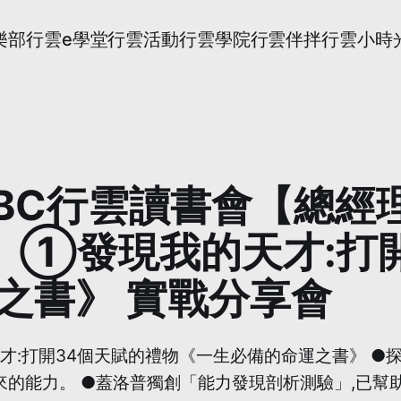
樂部
行雲e學堂
行雲活動
行雲學院
行雲伴拌
行雲小時
四)CBC行雲讀書會【總
】①發現我的天才:打
之書》 實戰分享會
才:打開34個天賦的禮物《一生必備的命運之書》 ●探
的能力。 ●蓋洛普獨創「能力發現剖析測驗」,已幫助全