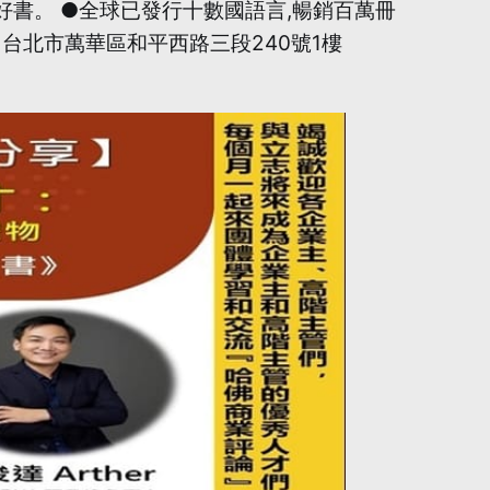
本好書。 ●全球已發行十數國語言,暢銷百萬冊
 【地點】台北市萬華區和平西路三段240號1樓