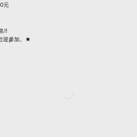
0元
!!
 歡迎參加。★