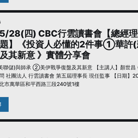
6
6/5/28(四) CBC行雲讀書會【總
題】《投資人必懂的2件事①華許(
及其新意 》實體分享會
聯儲)與師承 ②美伊戰爭復盤及其新意 【主講人】顏世昌 Cal
顧問 社團法人 行雲讀書會 第五屆理事長 現任監事 【日期】2026年
北市萬華區和平西路三段240號1樓
6