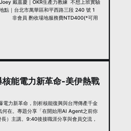
Joey 戴嘉慶｜OKR生產力教練 不想上班實驗
0 📍 地點｜台北市萬華區和平西路三段 240 號 1
 非會員 酌收場地服務費NTD400(*可用
AI引爆核能電力新革命-美伊熱戰
談AI引爆電力新革命，剖析核能復興與台灣傳產千金
何在。專題分享「在開始用AI Agent之前你
發長）主講。9:40後接職涯分享與會員交流，