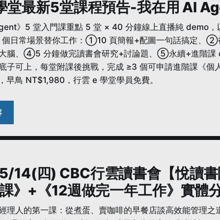
學堂最新5堂課程預告-我在用 AI Age
ent》5 堂入門課重點 5 堂 × 40 分鐘線上直播純 demo，以 C
 在 5 個日常場景替你工作：①10 頁簡報+配圖一句話搞
腦、④5 分鐘做完讀書會研究+討論題、⑤永續+進階課 demo
子可上，每堂附課後挑戰，完成 ≥3 個可申請進階課《個人 Ag
0，早鳥 NT$1,980，行雲 e 學堂學員免費。
6
6/5/14(四) CBC行雲讀書會【
課》+《12週做完一年工作》實體
經理人的第一課：從煮蛋、賣咖啡的早餐店談高效能管理之道 》