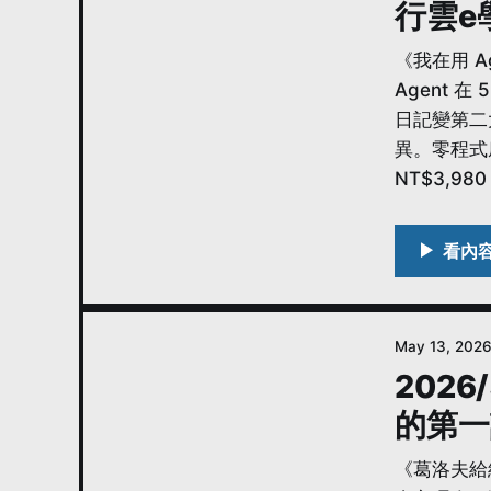
行雲e
《我在用 Ag
Agent
日記變第二大
異。零程式底
NT$3,98
May 13, 202
202
的第一
《葛洛夫給