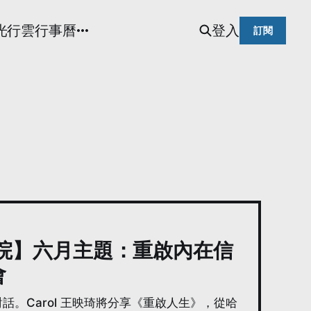
光
行雲行事曆
登入
訂閱
悅讀書院】六月主題：重啟內在信
會
話。Carol 王映琦將分享《重啟人生》，從哈