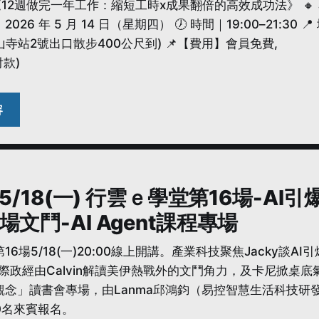
12週做完一年工作：縮短工時x成果翻倍的高效成功法》 🔸 
｜2026 年 5 月 14 日（星期四） 🕖 時間｜19:00–21:3
龍山寺站2號出口散步400公尺到) 📌【費用】會員免費,
付款)
6/5/18(一) 行雲ｅ學堂第16場-
場文鬥-AI Agent課程專場
16場5/18(一)20:00線上開講。產業科技聚焦Jacky
際政經由Calvin解讀美伊熱戰外的文鬥角力，及卡尼掀桌底氣
觀念」讀書會專場，由Lanma邱鴻鈞（易控智慧生活科技研
0名來賓報名。