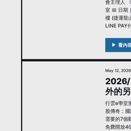
會主理人 《
室 📅 日期
樓 (捷運
LINE PAY
May 12, 2026
202
外的另
行雲e學堂第
股傳奇；國
需要的7個
免費開放4