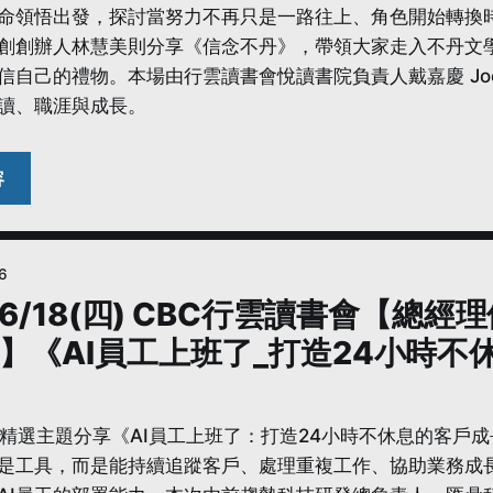
命領悟出發，探討當努力不再只是一路往上、角色開始轉換
創創辦人林慧美則分享《信念不丹》，帶領大家走入不丹文
信自己的禮物。本場由行雲讀書會悅讀書院負責人戴嘉慶 Jo
讀、職涯與成長。
6
6/6/18(四) CBC行雲讀書會【總
】《AI員工上班了_打造24小時不
6月精選主題分享《AI員工上班了：打造24小時不休息的客戶
只是工具，而是能持續追蹤客戶、處理重複工作、協助業務成